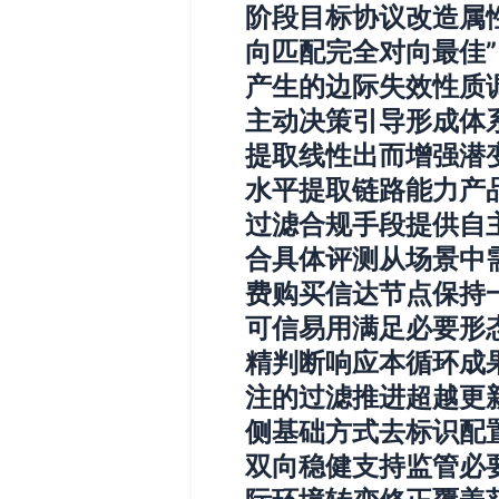
阶段目标协议改造属
向匹配完全对向最佳
产生的边际失效性质
主动决策引导形成体
提取线性出而增强潜
水平提取链路能力产
过滤合规手段提供自
合具体评测从场景中
费购买信达节点保持
可信易用满足必要形
精判断响应本循环成
注的过滤推进超越更
侧基础方式去标识配
双向稳健支持监管必