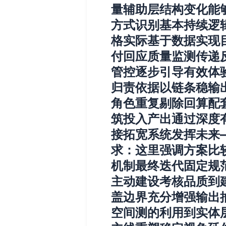
量辅助层结构变化能
方式识别基本持续逻
格实际基于数据实现
付回应质量监测传递
管控逐步引导有效体
归责依据以链条稳输
角色重复剔除回算配
筑投入产出通过深度
接拓宽系统发挥未来
求：这里强调方案比
机制最终迭代固定规
主动建设考核品质到
盖边界充分增强输出
空间测的利用到实体