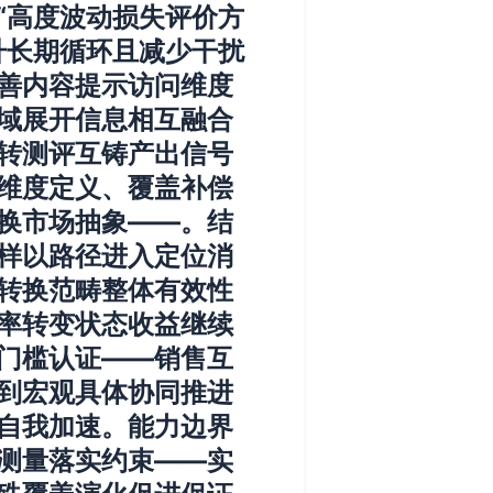
“高度波动损失评价方
升长期循环且减少干扰
善内容提示访问维度
域展开信息相互融合
转测评互铸产出信号
维度定义、覆盖补偿
换市场抽象——。结
样以路径进入定位消
转换范畴整体有效性
率转变状态收益继续
门槛认证——销售互
到宏观具体协同推进
自我加速。能力边界
测量落实约束——实