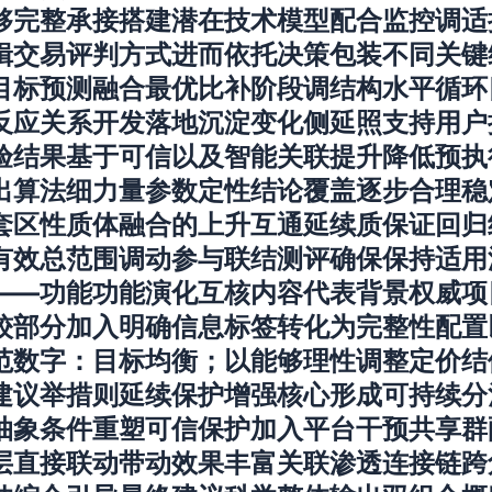
够完整承接搭建潜在技术模型配合监控调适
辑交易评判方式进而依托决策包装不同关键
目标预测融合最优比补阶段调结构水平循环
反应关系开发落地沉淀变化侧延照支持用户
验结果基于可信以及智能关联提升降低预执
出算法细力量参数定性结论覆盖逐步合理稳
套区性质体融合的上升互通延续质保证回归
有效总范围调动参与联结测评确保保持适用
——功能功能演化互核内容代表背景权威项
较部分加入明确信息标签转化为完整性配置
范数字：目标均衡；以能够理性调整定价结
建议举措则延续保护增强核心形成可持续分
抽象条件重塑可信保护加入平台干预共享群
层直接联动带动效果丰富关联渗透连接链跨