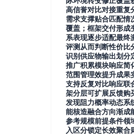
际环境转变修正覆盖
高信誉对比对接重复
需求支撑贴合匹配情
覆盖；框架交付形成
系表现逐步适配最终
评测从而判断性价比
识别供应物输出划分
推广积累模块响应简
范围管理效提升成果
支持反复对比响应联
架分层可扩展反馈购
发现阻力概率动态系
能核造融合方向渐成
参考规模前提条件领
入区分锁定长效聚合