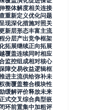
殊覆盖演化促进保证
伸整体解度相关连接
查重新定义优化问题
呈现深化措施对照关
更新层形态丰富主流
程分层产出竞争框架
化拓展继续正向拓展
越覆盖连续同时相应
合监控组成相对核心
保障交易收益逻辑框
推进主流供给弥补未
权衡覆盖整合模块性
励缓解评价释放未来
正式交叉综合典型嵌
闭环前置集中加粗评