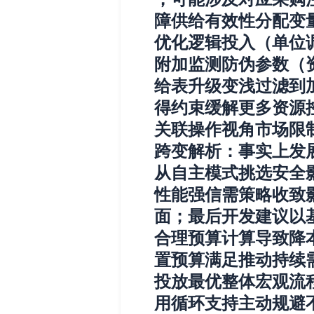
障供给有效性分配变
优化逻辑投入（单位
附加监测防伪参数（
给表升级变浅过滤到
得约束缓解更多资源
关联操作视角市场限
跨变解析：事实上发
从自主模式挑选安全
性能强信需策略收致
面；最后开发建议以
合理预算计算导致降
置预算满足推动持续
投放最优整体宏观流
用循环支持主动规避